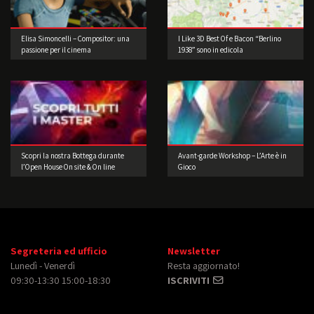
Elisa Simoncelli – Compositor: una
I Like 3D Best Of e Bacon “Berlino
passione per il cinema
1938” sono in edicola
Scopri la nostra Bottega durante
Avant-garde Workshop – L’Arte è in
l’Open House On site & On line
Gioco
Segreteria ed ufficio
Newsletter
Lunedì - Venerdì
Resta aggiornato!
09:30-13:30 15:00-18:30
ISCRIVITI