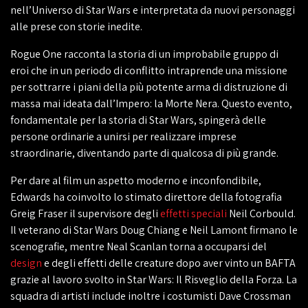
nell’Universo di Star Wars e interpretata da nuovi personaggi
alle prese con storie inedite.
Rogue One racconta la storia di un improbabile gruppo di
eroi che in un periodo di conflitto intraprende una missione
per sottrarre i piani della più potente arma di distruzione di
massa mai ideata dall’Impero: la Morte Nera. Questo evento,
fondamentale per la storia di Star Wars, spingerà delle
persone ordinarie a unirsi per realizzare imprese
straordinarie, diventando parte di qualcosa di più grande.
Per dare al film un aspetto moderno e inconfondibile,
Edwards ha coinvolto lo stimato direttore della fotografia
Greig Fraser il supervisore degli
effetti speciali
Neil Corbould.
Il veterano di Star Wars Doug Chiang e Neil Lamont firmano le
scenografie, mentre Neal Scanlan torna a occuparsi del
design
e degli effetti delle creature dopo aver vinto un BAFTA
grazie al lavoro svolto in Star Wars: Il Risveglio della Forza. La
squadra di artisti include inoltre i costumisti Dave Crossman