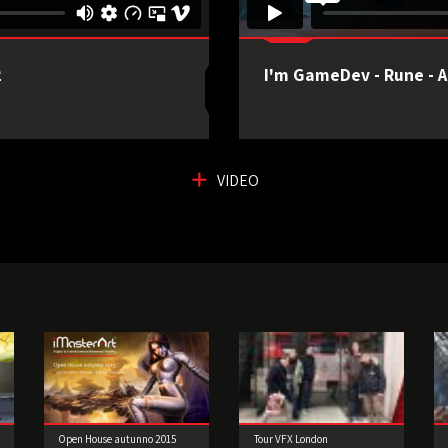
2
I'm GameDev - Rune - A
VIDEO
Open House autunno 2015
Tour VFX London