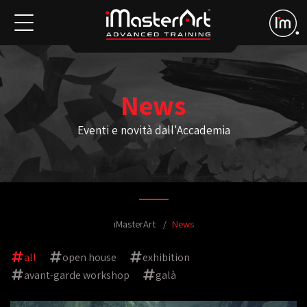
News
Eventi e novità dall'Accademia
iMasterArt
News
all
open house
exhibition
avant-garde workshop
galà