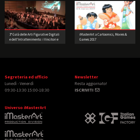
3° Galà delle Arti Figurative Digitali
iMasterArt a Cartoomics, Movies &
e dell’Intrattenimento: i Vincitori e
Games 2017
le foto della festa
Segreteria ed ufficio
Newsletter
Lunedì - Venerdì
Resta aggiornato!
09:30-13:30 15:00-18:30
ISCRIVITI
Universo iMasterArt