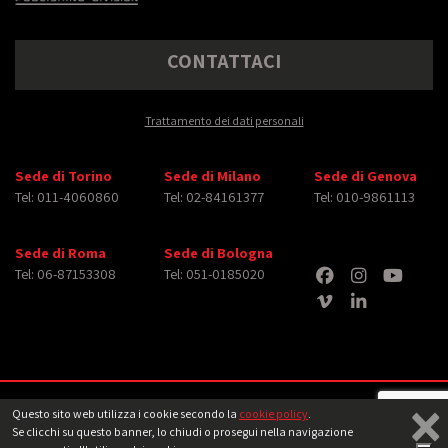
CONTATTACI
Trattamento dei dati personali
Sede di Torino
Sede di Milano
Sede di Genova
Tel: 011-4060860
Tel: 02-84161377
Tel: 010-9861113
Sede di Roma
Sede di Bologna
Tel: 06-87153308
Tel: 051-0185020
×
Copyright © 2026 iMasterArt S.r.l. ‐ All rights reserved. Tutti i diritti relativi ad
Questo sito web utilizza i cookie secondo la
cookie policy
.
immagini e video pubblicati sono dei rispettivi
aventi diritto
‐
Note legali
Se clicchi su questo banner, lo chiudi o prosegui nella navigazione