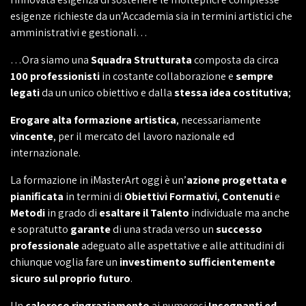
esigenze richieste da un’Accademia sia in termini artistici che
amministrativi e gestionali…
…Ora siamo una
Squadra Strutturata
composta da circa
100 professionisti
in costante collaborazione e
sempre
legati
da un unico obiettivo e dalla
stessa idea costitutiva
;
Erogare alta formazione artistica
, necessariamente
vincente
, per il mercato del lavoro nazionale ed
internazionale.
La formazione in iMasterArt oggi è un’
azione progettata e
pianificata
in termini di
Obiettivi Formativi
,
Contenuti
e
Metodi
in grado di
esaltare il Talento
individuale ma anche
e sopratutto
garante
di una strada verso un
successo
professionale
adeguato alle aspettative e alle attitudini di
chiunque voglia fare un
investimento sufficientemente
sicuro sul proprio futuro
.
Un
caloroso ringraziamento
ai numerosi
Insegnanti ed