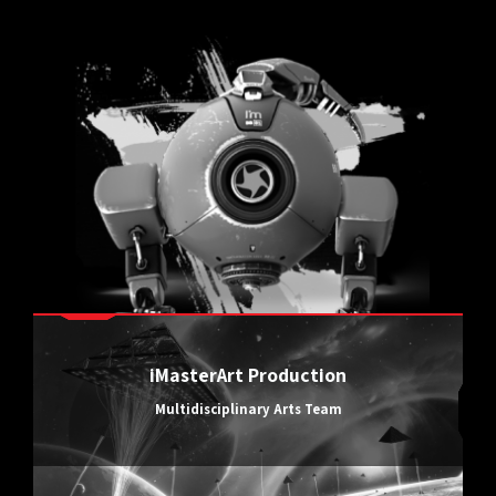
iMasterArt Production
Multidisciplinary Arts Team