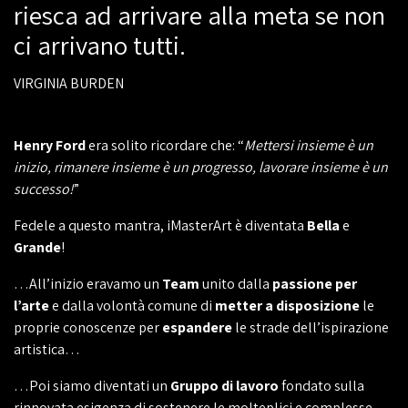
riesca ad arrivare alla meta se non
ci arrivano tutti.
VIRGINIA BURDEN
Henry Ford
era solito ricordare che: “
Mettersi insieme è un
inizio, rimanere insieme è un progresso, lavorare insieme è un
successo!
”
Fedele a questo mantra, iMasterArt è diventata
Bella
e
Grande
!
…All’inizio eravamo un
Team
unito dalla
passione per
l’arte
e dalla volontà comune di
metter a disposizione
le
proprie conoscenze per
espandere
le strade dell’ispirazione
artistica…
…Poi siamo diventati un
Gruppo di lavoro
fondato sulla
rinnovata esigenza di sostenere le molteplici e complesse