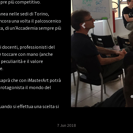
mpre più competitivo.
ea nelle sedi di Torino,
cora una volta il palcoscenico
ica, di un’Accademia sempre più
 docenti, professionisti del
e e toccare con mano (anche
peculiarità e il valore
e.
 saprà che con iMasterArt potrà
 protagonista il mondo del
ando si effettua una scelta si
7 Jun 2018