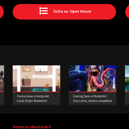
Tutto su: Open House
Formazione ai tempi del
Coming Soon a iMasterArt:
Covid-19 per iMasterArt
Dan LuVisi, Artista completo e
poliedrico!
Universo iMasterArt