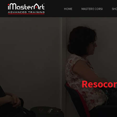
HOME
MASTER E CORSI
SH
Resocon