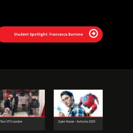
Student Spotlight: Francesca Burrone
Tour VFX London
Open House – Autunno 2019