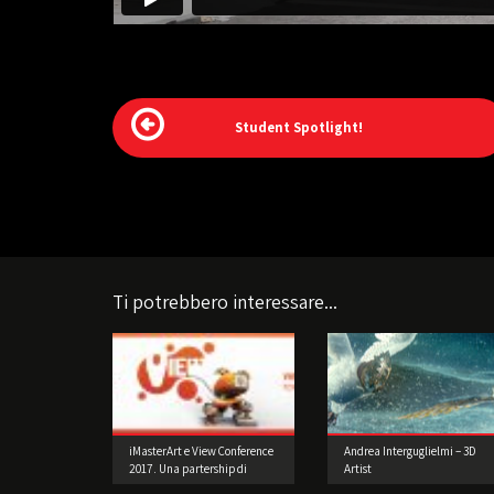
Student Spotlight!
Ti potrebbero interessare...
iMasterArt e View Conference
Andrea Interguglielmi – 3D
2017. Una partership di
Artist
successo!