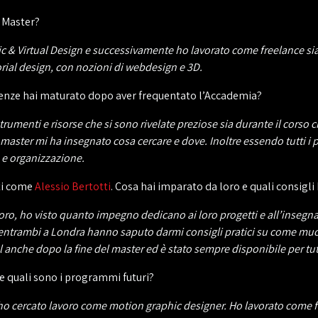
l Master?
hic & Virtual Design e successivamente ho lavorato come freelance sia
rial design, con nozioni di webdesign e 3D.
petenze hai maturato dopo aver frequentato l’Accademia?
strumenti e risorse che si sono rivelate preziose sia durante il cors
 master mi ha insegnato cosa cercare e dove. Inoltre essendo tutti i 
 e organizzazione.
sti come
Alessio Bertotti
. Cosa hai imparato da loro e quali consigli 
lavoro, ho visto quanto impegno dedicano ai loro progetti e all’ins
o entrambi a Londra hanno saputo darmi consigli pratici su come muo
el anche dopo la fine del master ed è stato sempre disponibile per tu
 e quali sono i programmi futuri?
e ho cercato lavoro come motion graphic designer. Ho lavorato come f