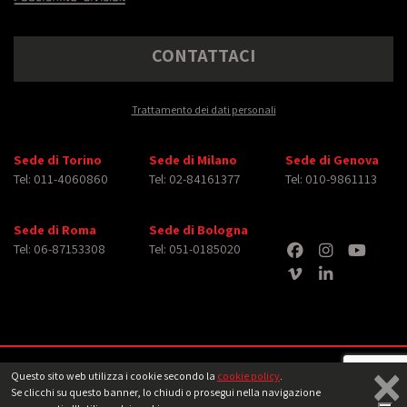
CONTATTACI
Trattamento dei dati personali
Sede di Torino
Sede di Milano
Sede di Genova
Tel: 011-4060860
Tel: 02-84161377
Tel: 010-9861113
Sede di Roma
Sede di Bologna
Tel: 06-87153308
Tel: 051-0185020
×
Copyright © 2026 iMasterArt S.r.l. ‐ All rights reserved. Tutti i diritti relativi ad
Questo sito web utilizza i cookie secondo la
cookie policy
.
immagini e video pubblicati sono dei rispettivi
aventi diritto
‐
Note legali
Se clicchi su questo banner, lo chiudi o prosegui nella navigazione