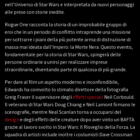
nell’Universo di Star Wars e interpretata da nuovi personaggi
alle prese con storie inedite.
Rogue One racconta la storia di un improbabile gruppo di
eroi che in un periodo di conflitto intraprende una missione
per sottrarre i piani della più potente arma di distruzione di
massa mai ideata dall’Impero: la Morte Nera. Questo evento,
fondamentale per la storia di Star Wars, spingerà delle
persone ordinarie a unirsi per realizzare imprese
straordinarie, diventando parte di qualcosa di più grande.
Per dare al film un aspetto moderno e inconfondibile,
Edwards ha coinvolto lo stimato direttore della fotografia
Greig Fraser il supervisore degli
effetti speciali
Neil Corbould.
Il veterano di Star Wars Doug Chiang e Neil Lamont firmano le
scenografie, mentre Neal Scanlan torna a occuparsi del
design
e degli effetti delle creature dopo aver vinto un BAFTA
grazie al lavoro svolto in Star Wars: Il Risveglio della Forza. La
squadra di artisti include inoltre i costumisti Dave Crossman