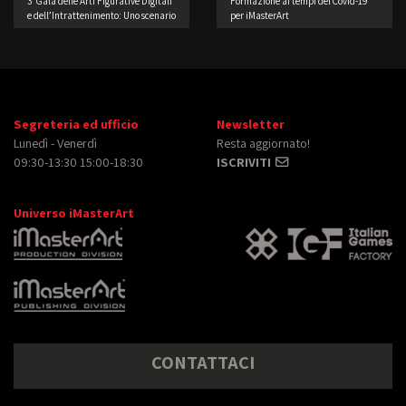
3° Galà delle Arti Figurative Digitali
Formazione ai tempi del Covid-19
e dell’Intrattenimento: Uno scenario
per iMasterArt
di straordinaria bellezza
Segreteria ed ufficio
Newsletter
Lunedì - Venerdì
Resta aggiornato!
09:30-13:30 15:00-18:30
ISCRIVITI
Universo iMasterArt
CONTATTACI