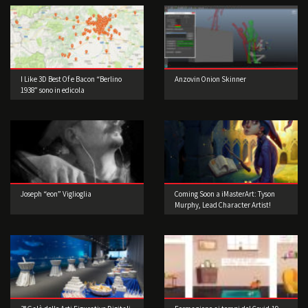
I Like 3D Best Of e Bacon “Berlino
Anzovin Onion Skinner
1938” sono in edicola
Joseph “eon” Viglioglia
Coming Soon a iMasterArt: Tyson
Murphy, Lead Character Artist!