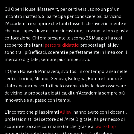
Gli Open House iMasterArt, per certi versi, sono un po’ un
incontro inatteso. Si partecipa per conoscere più da vicino
l’Accademia e scoprire che tanti tasselli che avevi in mente e
che non sapevi dove e come incastrare, trovano la loro giusta
collocazione. Chi era presente lo scorso 26 Maggio ha cosi
scoperto che i tanti
percorsi didattici
proposti agli allievi
sono tra i più efficaci, coerenti e perfettamente in linea con il
mercato digitale, sempre più competitivo.
L’Open House di Primavera, svoltosi in contemporanea nelle
sedi di Torino, Milano, Genova, Bologna, Roma e Londra è
stato ancora una volta il palcoscenico ideale dove osservare
da vicino la proposta didattica, di un’Accademia sempre più
innovativa e al passo con i tempi.
L’incontro che gli aspiranti
Allievi
hanno avuto con i docenti,
professionisti del settore dell’Arte Digitale, ha permesso di
scoprire e toccare con mano (anche grazie ai
workshop
proposti durante la giornata) le peculiarità e il valore