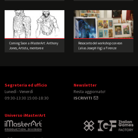
dell’Intrattenimento: Accendiamo i
Concept Art!
motori.
Coming Soon a iMasterArt: Anthony
Resoconto del workshop con eon
Jones, Artista, mentore e
(alias Joseph Vig) a Firenze
imprenditore!
Segreteria ed ufficio
Newsletter
Lunedì - Venerdì
Resta aggiornato!
09:30-13:30 15:00-18:30
ISCRIVITI
Universo iMasterArt