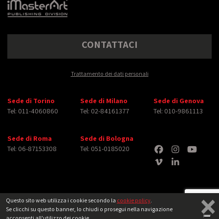
CONTATTACI
Trattamento dei dati personali
Sede di Torino
Sede di Milano
Sede di Genova
Tel: 011-4060860
Tel: 02-84161377
Tel: 010-9861113
Sede di Roma
Sede di Bologna
Tel: 06-87153308
Tel: 051-0185020
×
Questo sito web utilizza i cookie secondo la
cookie policy
.
Se clicchi su questo banner, lo chiudi o prosegui nella navigazione
Copyright © 2026 iMasterArt S.r.l. ‐ All rights reserved. Tutti i diritti relativi ad
acconsenti all'utilizzo dei cookie.