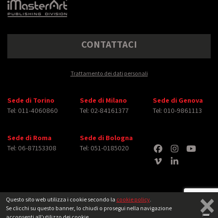
CONTATTACI
Trattamento dei dati personali
Sede di Torino
Sede di Milano
Sede di Genova
Tel: 011-4060860
Tel: 02-84161377
Tel: 010-9861113
Sede di Roma
Sede di Bologna
Tel: 06-87153308
Tel: 051-0185020
×
Questo sito web utilizza i cookie secondo la
cookie policy
.
Se clicchi su questo banner, lo chiudi o prosegui nella navigazione
Copyright © 2026 iMasterArt S.r.l. ‐ All rights reserved. Tutti i diritti relativi ad
acconsenti all'utilizzo dei cookie.