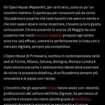
Gli Open House iMasterArt, per certi versi, sono un po’ un
incontro inatteso. Si partecipa per conoscere più da vicino
l’Accademia e scoprire che tanti tasselli che avevi in mente e
che non sapevi dove e come incastrare, trovano la loro giusta
collocazione. Chi era presente lo scorso 26 Maggio ha cosi
scoperto che i tanti
percorsi didattici
proposti agli allievi
sono tra i più efficaci, coerenti e perfettamente in linea con il
mercato digitale, sempre più competitivo.
L’Open House di Primavera, svoltosi in contemporanea nelle
sedi di Torino, Milano, Genova, Bologna, Roma e Londra è
stato ancora una volta il palcoscenico ideale dove osservare
da vicino la proposta didattica, di un’Accademia sempre più
innovativa e al passo con i tempi.
L’incontro che gli aspiranti
Allievi
hanno avuto con i docenti,
professionisti del settore dell’Arte Digitale, ha permesso di
scoprire e toccare con mano (anche grazie ai
workshop
proposti durante la giornata) le peculiarità e il valore