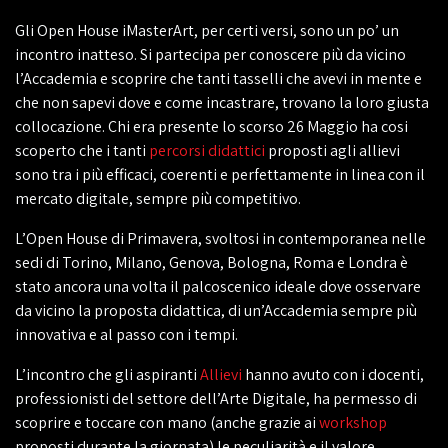
Gli Open House iMasterArt, per certi versi, sono un po’ un
incontro inatteso. Si partecipa per conoscere più da vicino
l’Accademia e scoprire che tanti tasselli che avevi in mente e
che non sapevi dove e come incastrare, trovano la loro giusta
collocazione. Chi era presente lo scorso 26 Maggio ha cosi
scoperto che i tanti
percorsi didattici
proposti agli allievi
sono tra i più efficaci, coerenti e perfettamente in linea con il
mercato digitale, sempre più competitivo.
L’Open House di Primavera, svoltosi in contemporanea nelle
sedi di Torino, Milano, Genova, Bologna, Roma e Londra è
stato ancora una volta il palcoscenico ideale dove osservare
da vicino la proposta didattica, di un’Accademia sempre più
innovativa e al passo con i tempi.
L’incontro che gli aspiranti
Allievi
hanno avuto con i docenti,
professionisti del settore dell’Arte Digitale, ha permesso di
scoprire e toccare con mano (anche grazie ai
workshop
proposti durante la giornata) le peculiarità e il valore