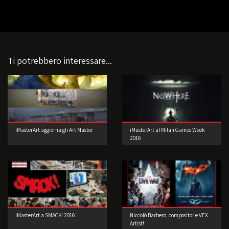
Ti potrebbero interessare...
iMasterArt aggiorna gli Art Master
iMasterArt al Milan Games Week
2016
iMasterArt a SMACK! 2016
Niccolò Barbero, compositor e VFX
Artist!