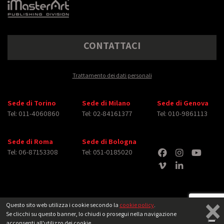
CONTATTACI
Trattamento dei dati personali
Sede di Torino
Sede di Milano
Sede di Genova
Tel: 011-4060860
Tel: 02-84161377
Tel: 010-9861113
Sede di Roma
Sede di Bologna
Tel: 06-87153308
Tel: 051-0185020
×
Questo sito web utilizza i cookie secondo la
cookie policy
.
Se clicchi su questo banner, lo chiudi o prosegui nella navigazione
Copyright © 2026 iMasterArt S.r.l. ‐ All rights reserved. Tutti i diritti relativi ad
acconsenti all'utilizzo dei cookie.