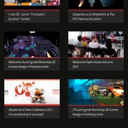
I Like 3D: i primi “Fantastici
L’esperienza di iMasterArt al The
Quattro” numeri
VFX Festival di Londra
Resoconto Avant-garde Workshop 3D
Resoconto Open House Autunno
Games Design e Prototipazione
2017
iMasterArt e View Conference 2017.
2°Avant-garde Workshop 3D Games
Una partership di successo!
Design e Prototipazione