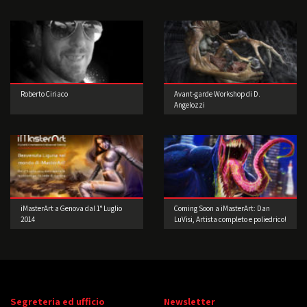
Roberto Ciriaco
Avant-garde Workshop di D.
Angelozzi
iMasterArt a Genova dal 1° Luglio
Coming Soon a iMasterArt: Dan
2014
LuVisi, Artista completo e poliedrico!
Segreteria ed ufficio
Newsletter