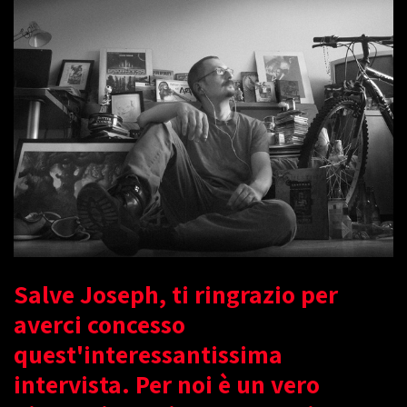
Salve Joseph, ti ringrazio per
averci concesso
quest'interessantissima
intervista. Per noi è un vero