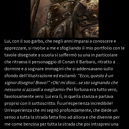
Lui, con il suo garbo, che negli anni imparai a conoscere e
apprezzare, si rivolse a me e sfogliando il mio portfolio con le
tavole disegnate a scuola si soffermò su una in particolare
che ritraeva il personaggio dì Conan il Barbaro, ritratto a
dormire e a sognare immagini che si addensavano sullo
sfondo dell'illustrazione ed esclamò:
"Ecco, questo è un
signor disegno! Bravo!" «Ok! mi dissi...se sto sognando che
nessuno si azzardi a svegliarmi»
Per fortuna era tutto vero,
favolosamente vero. Lui era lì, in quella stanza e parlava
proprio con il sottoscritto. Fu un'esperienza incredibile!
Un'esperienza che mi segnò profondamente, che diede un
senso a tutta la strada fatta fino ad allora e che divenne per
me come benzina per tutta la strada che poi intrapresi una