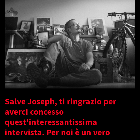
Salve Joseph, ti ringrazio per
averci concesso
quest'interessantissima
intervista. Per noi è un vero