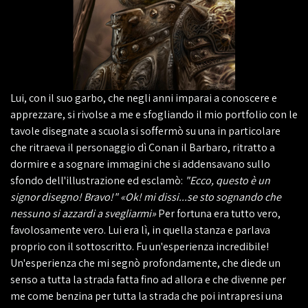
Lui, con il suo garbo, che negli anni imparai a conoscere e
apprezzare, si rivolse a me e sfogliando il mio portfolio con le
tavole disegnate a scuola si soffermò su una in particolare
che ritraeva il personaggio dì Conan il Barbaro, ritratto a
dormire e a sognare immagini che si addensavano sullo
sfondo dell'illustrazione ed esclamò:
"Ecco, questo è un
signor disegno! Bravo!" «Ok! mi dissi...se sto sognando che
nessuno si azzardi a svegliarmi»
Per fortuna era tutto vero,
favolosamente vero. Lui era lì, in quella stanza e parlava
proprio con il sottoscritto. Fu un'esperienza incredibile!
Un'esperienza che mi segnò profondamente, che diede un
senso a tutta la strada fatta fino ad allora e che divenne per
me come benzina per tutta la strada che poi intrapresi una