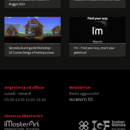
Maggio 2014
Secondo Avant-garde Workshop –
I’m – Find your way, reach your
2D Games Design e Prototipazione.
potential!
Realizzate il vostro videogioco!
Segreteria ed ufficio
Newsletter
Lunedì - Venerdì
Resta aggiornato!
09:30-13:30 15:00-18:30
ISCRIVITI
Universo iMasterArt