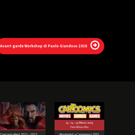
Avant-garde Workshop di Paolo Giandoso 2016
Concorso iNext 2022 – 2023
iMasterArt a Cartoomics 2015