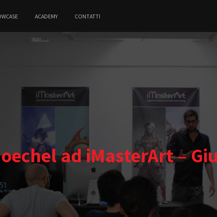
OWCASE
ACADEMY
CONTATTI
Moechel ad iMasterArt – Gi