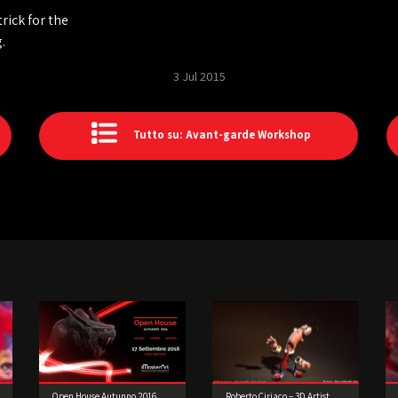
rick for the
.
3 Jul 2015
Tutto su: Avant-garde Workshop
Open House Autunno 2016
Roberto Ciriaco – 3D Artist