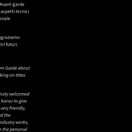
 Avant-garde
aspetti tecnici
ionale
ingraziamo
ri futuri.
ant-Garde about
king on titles
nicely welcomed
 honor to give
very friendly,
ad the
ndustry works,
n the personal