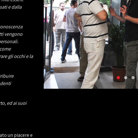
ati e dalla
 conoscenza
tti vengono
personali.
u come
are gli occhi e la
ribuire
udenti
to, ed ai suoi
tato un piacere e