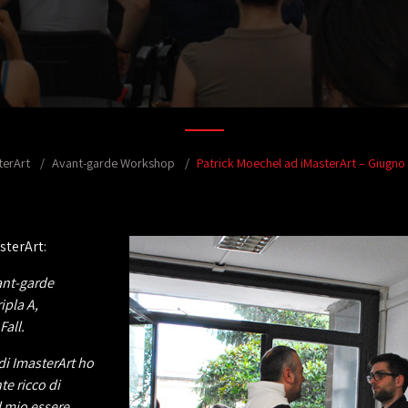
terArt
Avant-garde Workshop
Patrick Moechel ad iMasterArt – Giugno
sterArt:
vant-garde
ipla A,
Fall.
di ImasterArt ho
e ricco di
l mio essere