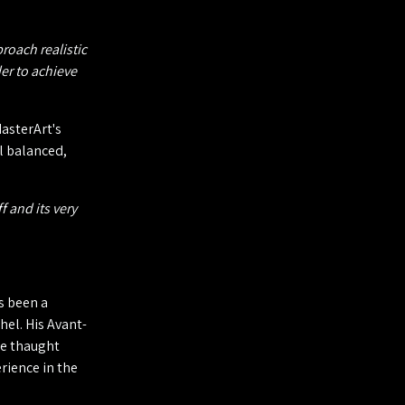
roach realistic
er to achieve
MasterArt's
ll balanced,
f and its very
s been a
hel. His Avant-
he thaught
erience in the