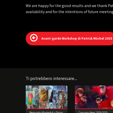
We are happy for the good results and we thank Pat
availability and for the intentions of future meeting
Avant-garde Workshop di Patrick Möchel 2015
Ti potrebbero interessare...
Resoconto iMasterArt a Torino
Concorso iNext 2019-2020