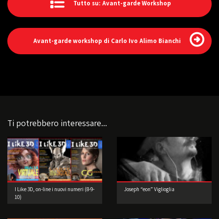
Tutto su: Avant-garde Workshop
Avant-garde workshop di Carlo Ivo Alimo Bianchi
Ti potrebbero interessare...
I Like 3D, on-line i nuovi numeri (8-9-
Joseph “eon” Viglioglia
10)