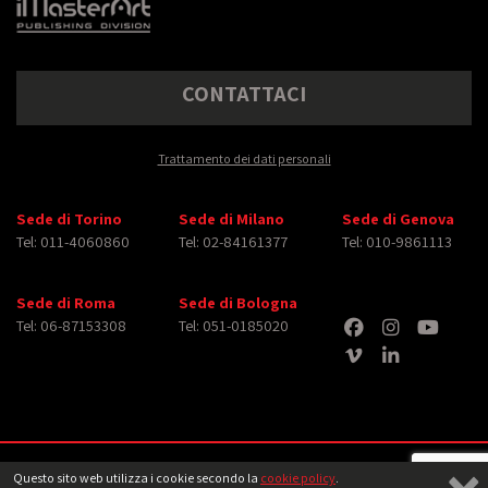
CONTATTACI
Trattamento dei dati personali
Sede di Torino
Sede di Milano
Sede di Genova
Tel: 011-4060860
Tel: 02-84161377
Tel: 010-9861113
Sede di Roma
Sede di Bologna
Tel: 06-87153308
Tel: 051-0185020
Copyright © 2026 iMasterArt S.r.l. ‐ All rights reserved. Tutti i diritti relativi ad
Questo sito web utilizza i cookie secondo la
cookie policy
.