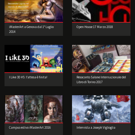
iMasterArt a Genova dal 1° Luglio
Open House 17 Marzo 2018
2014
I Like 3D #5: l’attesa è finita!
Resoconto Salone Internazionale del
Libro di Torino 2017
Campus estivo iMasterArt 2016
Intervista a Joseph Viglioglia