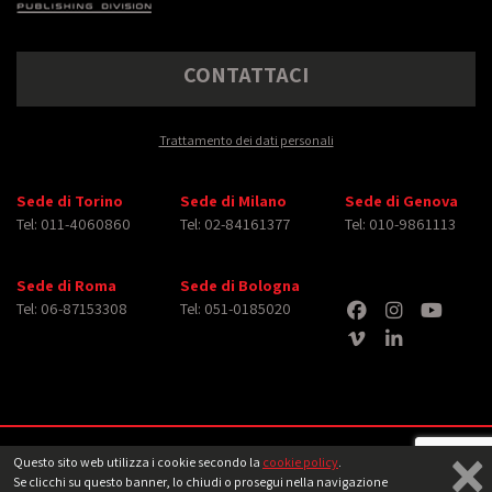
CONTATTACI
Trattamento dei dati personali
Sede di Torino
Sede di Milano
Sede di Genova
Tel: 011-4060860
Tel: 02-84161377
Tel: 010-9861113
Sede di Roma
Sede di Bologna
Tel: 06-87153308
Tel: 051-0185020
×
Copyright © 2026 iMasterArt S.r.l. ‐ All rights reserved. Tutti i diritti relativi ad
Questo sito web utilizza i cookie secondo la
cookie policy
.
immagini e video pubblicati sono dei rispettivi
aventi diritto
‐
Note legali
Se clicchi su questo banner, lo chiudi o prosegui nella navigazione