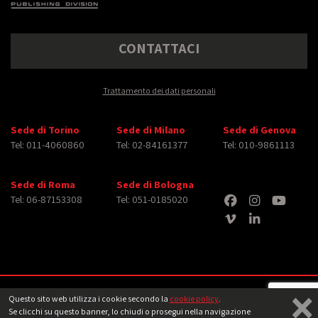
CONTATTACI
Trattamento dei dati personali
Sede di Torino
Sede di Milano
Sede di Genova
Tel: 011-4060860
Tel: 02-84161377
Tel: 010-9861113
Sede di Roma
Sede di Bologna
Tel: 06-87153308
Tel: 051-0185020
×
Copyright © 2026 iMasterArt S.r.l. ‐ All rights reserved. Tutti i diritti relativi ad
Questo sito web utilizza i cookie secondo la
cookie policy
.
immagini e video pubblicati sono dei rispettivi
aventi diritto
‐
Note legali
Se clicchi su questo banner, lo chiudi o prosegui nella navigazione