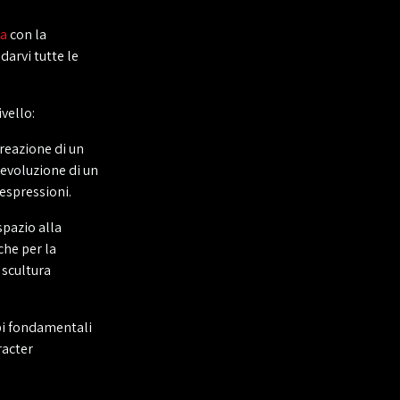
a
con la
darvi tutte le
vello:
creazione di un
'evoluzione di un
 espressioni.
pazio alla
che per la
 scultura
ipi fondamentali
racter