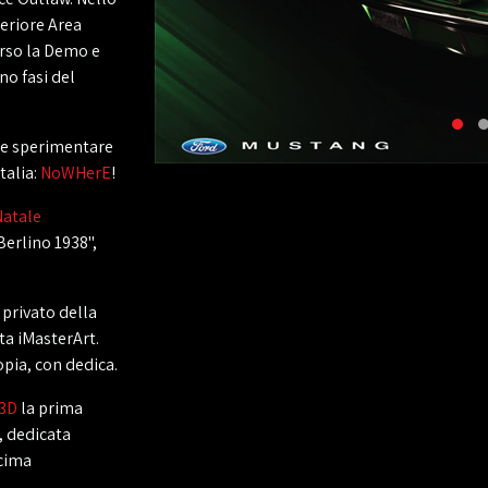
teriore Area
erso la Demo e
no fasi del
te sperimentare
talia:
NoWHerE
!
Natale
Berlino 1938",
 privato della
ta iMasterArt.
opia, con dedica.
 3D
la prima
, dedicata
ecima