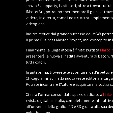
spazio Svilupparty, i visitatori, oltre a trovare un'ul
iMasterArt, potranno sperimentare il gioco attrav
vedere, in diretta, come i nostri Artisti implementa
videogioco.
Inoltre reduce dal grande successo del MGW potre
il primo Business Master Project, mai concepito in I
Finalmente la lunga attesa è finita: l'Artista
Marco 
presenterà la nuova e inedita avventura di Bacon, "
tutta colori.
In anteprima, troverete le avventure, dell'ispettore
Chicago anni '30, nella nuova veste editoriale targa
Potrete incontrare l'Autore e acquistare la vostra c
Ci sarà l'ormai consolidato spazio dedicato a
I Like
rivista digitale in Italia, completamente interattiva
all'universo della grafica 2D e 3D giunta alla sua d
pubblicazione.