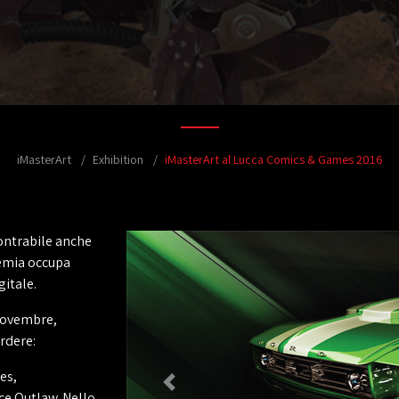
iMasterArt
Exhibition
iMasterArt al Lucca Comics & Games 2016
contrabile anche
demia occupa
gitale.
 Novembre,
rdere:
es,
ce Outlaw. Nello