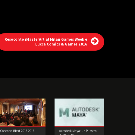
Resoconto iMasterArt al Milan Games Week e
Lucca Comics & Games 2016
Concorso iNext 2015-2016
Autodesk Maya: Un Pilastro