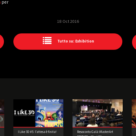
a
per
18 Oct 2016
Tutto su: Exhibition
I Like 3D #5: l’attesa è finita!
Resoconto Galà iMasterArt