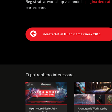
Registrati ai workshop visitando la
pagina dedicat
partecipare.
iMasterArt al Milan Games Week 2016
Ti potrebbero interessare...
Open House iMasterArt –
Avant-garde Workshop by