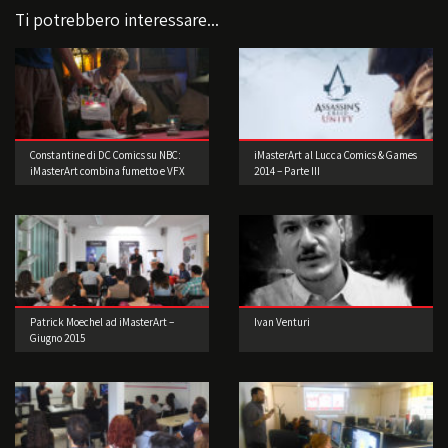
Ti potrebbero interessare...
Constantine di DC Comics su NBC:
iMasterArt al Lucca Comics & Games
iMasterArt combina fumetto e VFX
2014 – Parte III
Patrick Moechel ad iMasterArt –
Ivan Venturi
Giugno 2015