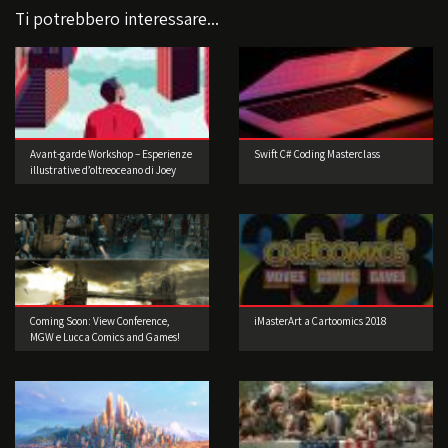
Ti potrebbero interessare...
Avant-garde Workshop – Esperienze
Swift C# Coding Masterclass
illustrative d’oltreoceano di Joey
Guidone
Coming Soon: View Conference,
iMasterArt a Cartoomics 2018
MGW e Lucca Comics and Games!