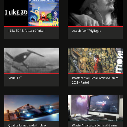
I Like 3D #5: l’attesa è finita!
Joseph “eon” Viglioglia
®
Visual FX
iMasterArt al Lucca Comics & Games
2014 – Parte I
Qualità formativa da tripla A
iMasterArt a Lucca Comics & Games