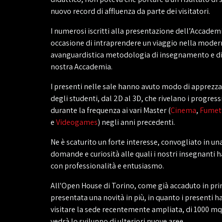
nuovo record di affluenza da parte dei visitatori.
I numerosi iscritti alla presentazione dell’Accade
occasione di intraprendere un viaggio nella moder
avanguardistica metodologia di insegnamento e di
nostra Accademia.
I presenti nelle sale hanno avuto modo di apprezzar
degli studenti, dal 2D al 3D, che rivelano i progressi
durante la frequenza ai vari Master (
Cinema
,
Fumet
e
Videogames
) negli anni precedenti.
Ne è scaturito un forte interesse, convogliato in una
domande e curiosità alle quali i nostri insegnanti 
con professionalità e entusiasmo.
All'Open House di Torino, come già accaduto in pri
presentata una novità in più, in quanto i presenti 
visitare la sede recentemente ampliata, di 1000 mq
vedrà lo sviluppo di ulteriori nuove aree.