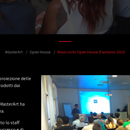
iMasterArt
Open House
Resoconto Open House d’autunno 2015
proiezione delle
odotti dai
iMasterArt ha
ea.
to lo staff
successo e di