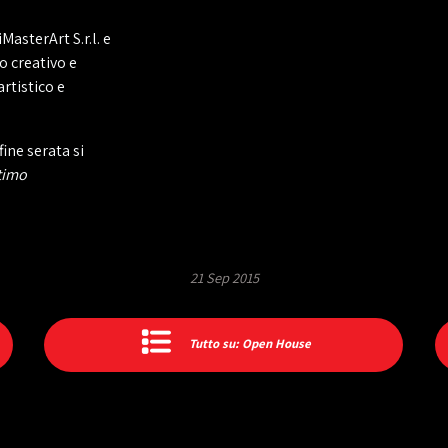
MasterArt S.r.l. e
 creativo e
artistico e
ine serata si
ttimo
21 Sep 2015
Tutto su: Open House