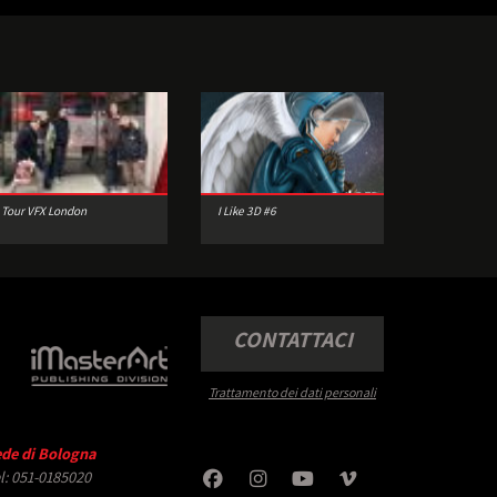
Tour VFX London
I Like 3D #6
CONTATTACI
Trattamento dei dati personali
de di Bologna
l: 051-0185020