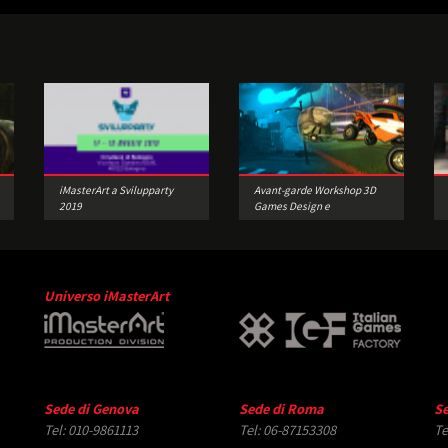
iMasterArt a Svilupparty
Avant-garde Workshop 3D
2019
Games Design e
Prototipazione
Universo iMasterArt
Sede di Genova
Sede di Roma
Se
Tel: 010-9861113
Tel: 06-87153308
Te