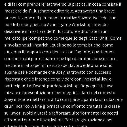
e di far comprendere, attraverso la pratica, in cosa consiste il
mestiere dell’
illustratore editoriale
. Attraverso una breve
presentazione del percorso formativo/lavorativo e del suo
portfolio
Joey nel suo
Avant-garde Workshop
intende
descrivere il mestiere dell’illustratore editoriale in un
mercato ipercompetitivo come quello degli Stati Uniti. Come
si svolgono gli
incarichi
, quali sono le
tempistiche
, come
funziona il
rapporto coi clienti e con l’agente
, quali sono
i
concorsi a cui partecipare
e che tipo di promozione occorre
mettere in atto per
il mercato del lavoro editoriale
sono
alcune delle domande che Joey ha trovato con successo
risposta e che è intende condividere con i nostri allievi e i
partecipanti all'avant-garde workshop. Dopo questa fase
iniziale di presentazione e per meglio calarci nel contesto
Joey
intende mettere in atto con i partecipanti la simulazione
di un incarico. A fine giornata un confronto tra tutta la classe
sui lavori svolti aiuterà a rafforzare ulteriormente i concetti
affrontati durante il workshop. Per la registrazione e per
ulteriori info compilate il form sottostante