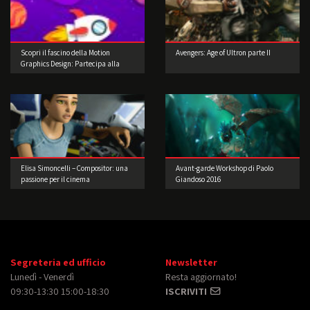
Scopri il fascino della Motion
Avengers: Age of Ultron parte II
Graphics Design: Partecipa alla
nostra Challenge di 8 Giorni!
Elisa Simoncelli – Compositor: una
Avant-garde Workshop di Paolo
passione per il cinema
Giandoso 2016
Segreteria ed ufficio
Newsletter
Lunedì - Venerdì
Resta aggiornato!
09:30-13:30 15:00-18:30
ISCRIVITI