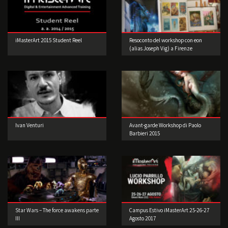
iMasterArt 2015 Student Reel
Resoconto del workshop con eon
(alias Joseph Vig) a Firenze
Ivan Venturi
Avant-garde Workshop di Paolo
Barbieri 2015
Star Wars – The force awakens parte
Campus Estivo iMasterArt 25-26-27
III
Agosto 2017