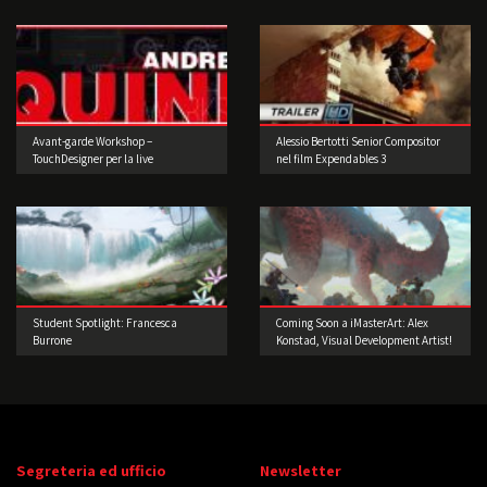
Avant-garde Workshop –
Alessio Bertotti Senior Compositor
TouchDesigner per la live
nel film Expendables 3
performance 3° edizione
Student Spotlight: Francesca
Coming Soon a iMasterArt: Alex
Burrone
Konstad, Visual Development Artist!
Segreteria ed ufficio
Newsletter