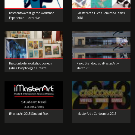
Resoconto Avant-garde Workshop –
iMasterArt a Lucca Comics & Games
Esperienze illustrative
2018
d’oltreoceano di Joey Guidone
Resoconto del workshop con eon
Paolo Giandoso ad iMasterArt –
(alias Joseph Vig) a Firenze
Marzo 2016
iMasterArt 2015 Student Reel
iMasterArt a Cartoomics 2018