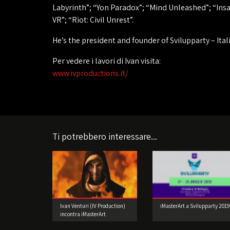
Labyrinth”; “Yon Paradox”; “Mind Unleashed”; “Ins
VR”; “Riot: Civil Unrest”.
He’s the president and founder of Svilupparty – Ital
Per vedere i lavori di Ivan visita:
www.ivproductions.it/
Ti potrebbero interessare...
Ivan Venturi (IV Production)
iMasterArt a Svilupparty 2019
incontra iMasterArt