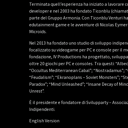
Terminata quell’esperienza ha iniziato a lavorare
developer e nel 2003 ha fondato Ticonblu (chiama
parte del Gruppo Armonia. Con Ticonblu Venturi h
edutainment game e le avventure di Nicolas Eymeri
Microids.
Nel 2013 ha fondato uno studio di sviluppo indipen
focalizzato su videogame per PC e console per il m
fondazione, IV Productions ha progettato, sviluppa
oltre 20 giochi per PC e consoles. Tra questi: “Alb
“Occultus Mediterranean Cabal”; “Nostradamus”; “
“Feudalism”; “Ekranoplans – Soviet Monsters”; “Ste
Paradox”; “Mind Unleashed”; “Insane Decay of Mind”
Unrest”.
È il presidente e fondatore di Svilupparty – Associa
Indipendenti.
English Version