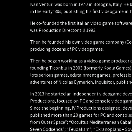
Ivan Venturi was born in 1970 in Bologna, Italy. H
in the early ’80s, publishing his first videogame in 
He co-founded the first italian video game softwa
was Production Director till 1993.
Then he founded his own video game company (Color
producing dozens of PC videogames.
Then he began working as a video game producer a
founding Ticonblu in 2003 (formerly Koala Games)
lots serious games, edutainment games, profession
adventures of Nicolas Eymerich, Inquisitor, publish
In 2013 he started an independent videogame dev
Productions, focused on PC and console video gam
Since the beginning, IV Productions designed, dev
published more than 20 games for PC and consoles,
from Outer Space”; “Occultus Mediterranean Cabal”
Seven Godsends”; “Feudalism”; “Ekranoplans – Sov