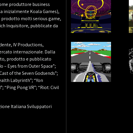
 come produttore business
ta inizialmente Koala Games),
a prodotto molti serious game,
ch Inquisitore, pubblicate da
dente, IV Productions,
ercato internazionale. Dalla
to, prodotto e pubblicato
edo – Eyes from Outer Space”;
Cast of the Seven Godsends”;
alth Labyrinth”; “Yon
; “Ping Pong VR”; “Riot: Civil
zione Italiana Sviluppatori