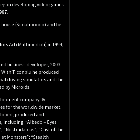
e began developing video games
1987.
re house (Simulmondo) and he
s Arti Multimediali) in 1994,
nd business developer, 2003
. With Ticonblu he produced
al driving simulators and the
ed by Microids.
elopment company, IV
es for the worldwide market.
eloped, produced and
 including: “Albedo – Eyes
; “Nostradamus”; “Cast of the
iet Monsters”; “Stealth