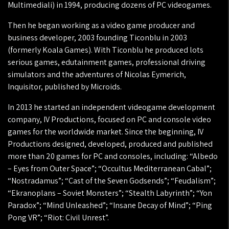
Multimediali) in 1994, producing dozens of PC videogames.
Then he began working as a video game producer and
business developer, 2003 founding Ticonblu in 2003
(formerly Koala Games). With Ticonblu he produced lots
serious games, edutainment games, professional driving
simulators and the adventures of Nicolas Eymerich,
Inquisitor, published by Microids.
In 2013 he started an independent videogame development
company, IV Productions, focused on PC and console video
games for the worldwide market. Since the beginning, IV
Productions designed, developed, produced and published
more than 20 games for PC and consoles, including: “Albedo
– Eyes from Outer Space”; “Occultus Mediterranean Cabal”;
“Nostradamus”; “Cast of the Seven Godsends”; “Feudalism”;
“Ekranoplans – Soviet Monsters”; “Stealth Labyrinth”; “Yon
Paradox”; “Mind Unleashed”; “Insane Decay of Mind”; “Ping
Pong VR”; “Riot: Civil Unrest”.