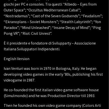
giochi per PC e consoles. Tra questi: “Albedo – Eyes from
Outer Space”; “Occultus Mediterranean Cabal”;
“Nostradamus”; “Cast of the Seven Godsends”; “Feudalism”;
“Ekranoplans – Soviet Monsters”; “Stealth Labyrinth”; “Yon
Paradox”; “Mind Unleashed”; “Insane Decay of Mind”; “Ping
Pong VR”; “Riot: Civil Unrest”.
È il presidente e fondatore di Svilupparty – Associazione
Italiana Sviluppatori Indipendenti.
English Version
Ivan Venturi was born in 1970 in Bologna, Italy. He began
developing video games in the early ’80s, publishing his first
videogame in 1987.
He co-founded the first italian video game software house
(Simulmondo) and he was Production Director till 1993.
Then he founded his own video game company (Colors Arti