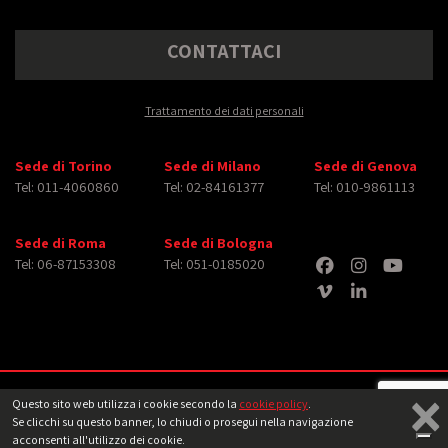
CONTATTACI
Trattamento dei dati personali
Sede di Torino
Sede di Milano
Sede di Genova
Tel: 011-4060860
Tel: 02-84161377
Tel: 010-9861113
Sede di Roma
Sede di Bologna
Tel: 06-87153308
Tel: 051-0185020
×
Copyright © 2026 iMasterArt S.r.l. ‐ All rights reserved. Tutti i diritti relativi ad
Questo sito web utilizza i cookie secondo la
cookie policy
.
immagini e video pubblicati sono dei rispettivi
aventi diritto
‐
Note legali
Se clicchi su questo banner, lo chiudi o prosegui nella navigazione
acconsenti all'utilizzo dei cookie.