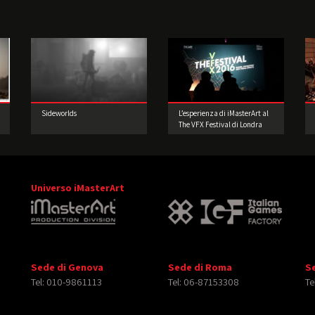
Sideworlds
L’esperienza di iMasterArt al
The VFX Festival di Londra
Universo iMasterArt
Sede di Genova
Sede di Roma
S
Tel: 010-9861113
Tel: 06-87153308
Te