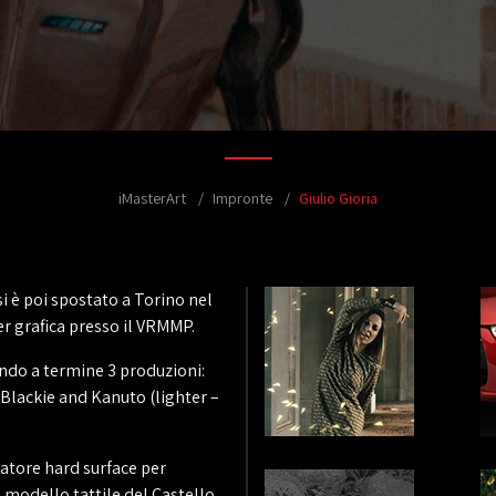
iMasterArt
Impronte
Giulio Gioria
si è poi spostato a Torino nel
r grafica presso il VRMMP.
ndo a termine 3 produzioni:
Blackie and Kanuto (lighter –
atore hard surface per
l modello tattile del Castello