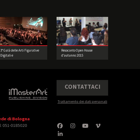
3° Galà delle Arti Figurative
Resoconto Open House
Digitali e
d’autunno 2015
dell’Intrattenimento: i
Vincitori e le foto della festa
CONTATTACI
Trattamento dei dati personali
ede di Bologna
l: 051-0185020