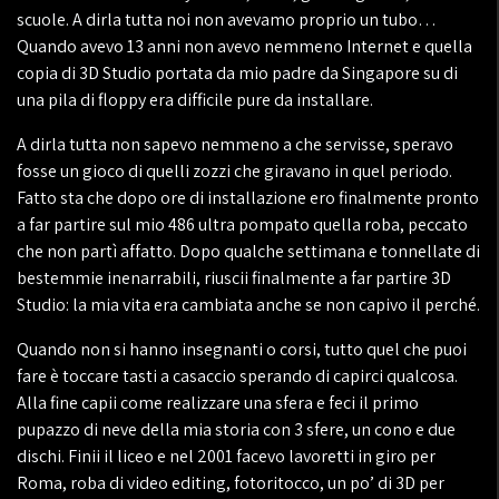
scuole. A dirla tutta noi non avevamo proprio un tubo…
Quando avevo 13 anni non avevo nemmeno Internet e quella
copia di 3D Studio portata da mio padre da Singapore su di
una pila di floppy era difficile pure da installare.
A dirla tutta non sapevo nemmeno a che servisse, speravo
fosse un gioco di quelli zozzi che giravano in quel periodo.
Fatto sta che dopo ore di installazione ero finalmente pronto
a far partire sul mio 486 ultra pompato quella roba, peccato
che non partì affatto. Dopo qualche settimana e tonnellate di
bestemmie inenarrabili, riuscii finalmente a far partire 3D
Studio: la mia vita era cambiata anche se non capivo il perché.
Quando non si hanno insegnanti o corsi, tutto quel che puoi
fare è toccare tasti a casaccio sperando di capirci qualcosa.
Alla fine capii come realizzare una sfera e feci il primo
pupazzo di neve della mia storia con 3 sfere, un cono e due
dischi. Finii il liceo e nel 2001 facevo lavoretti in giro per
Roma, roba di video editing, fotoritocco, un po’ di 3D per