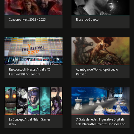
Concorso iNext 2022 – 2023
Riccardo Guasco
Resoconto di iMasterArt al VFX
Avant-garde Workshop di Lucio
Festival 2017 di Londra
Parrillo
La Concept Art al Milan Games
3° Galà delle Arti Figurative Digitali
Week
e dell’Intrattenimento: Uno scenario
di straordinaria bellezza