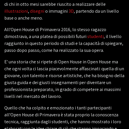
di chi in otto mesi sarebbe riuscito a realizzare delle
illustrazioni
,
disegni
o immagini
3D
, partendo da un livello
base o anche meno.
All'Open House di Primavera 2016, lo stesso ragazzo
dimostrava, a una platea di possibili futuri
studenti
, il livello
raggiunto in questo periodo di studi e la capacità di spiegare,
passo dopo passo, come ha realizzato la sua opera.
E' una storia che si ripete di Open House in Open House ma
che ogni volta ci lascia piacevolmente affascinati: quella di un
giovane, con talento e risorse artistiche, che ha bisogno della
giusta guida e dei giusti insegnamenti per diventare un
professionista preparato, in grado di competere ai massimi
livelli nel mercato del lavoro.
Quello che ha colpito e emozionato i tanti partecipanti
all'Open House di Primavera è stata proprio la conoscenza
tecnica, raggiunta dagli studenti, che hanno mostrato i loro
elaborati con le idee chiare di ciò che stanno imparando e