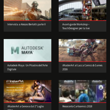
Intervista a Alessio Bertotti parte II
Avant-garde Workshop –
TouchDesigner per la live
performance
Autodesk Maya: Un Pilastro dell’Arte
iMasterArt al Lucca Comics & Games
Digitale
2016
iMasterArt a Genova dal 1° Luglio
Resoconto Cartoomics 2018