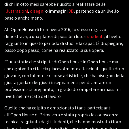
di chi in otto mesi sarebbe riuscito a realizzare delle
illustrazioni
,
disegni
o immagini
3D
, partendo da un livello
base o anche meno.
All'Open House di Primavera 2016, lo stesso ragazzo
dimostrava, a una platea di possibili futuri
studenti
, il livello
raggiunto in questo periodo di studi e la capacità di spiegare,
passo dopo passo, come ha realizzato la sua opera.
E' una storia che si ripete di Open House in Open House ma
che ogni volta ci lascia piacevolmente affascinati: quella di un
giovane, con talento e risorse artistiche, che ha bisogno della
giusta guida e dei giusti insegnamenti per diventare un
professionista preparato, in grado di competere ai massimi
livelli nel mercato del lavoro.
Quello che ha colpito e emozionato i tanti partecipanti
all'Open House di Primavera è stata proprio la conoscenza
tecnica, raggiunta dagli studenti, che hanno mostrato i loro
elaborati con le idee chiare di ciò che stanno imparando e