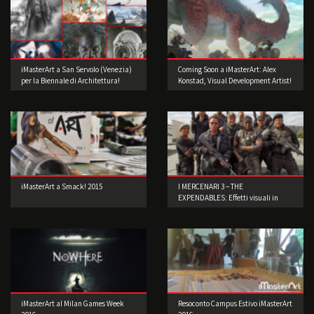
iMasterArt a San Servolo (Venezia)
Coming Soon a iMasterArt: Alex
per la Biennale di Architettura!
Konstad, Visual Development Artist!
iMasterArt a Smack! 2015
I MERCENARI 3 – THE
EXPENDABLES: Effetti visuali in
scene reali
iMasterArt al Milan Games Week
Resoconto Campus Estivo iMasterArt