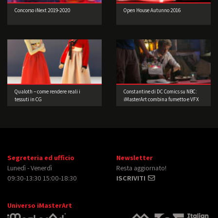
Concorso iNext 2019-2020
Open House Autunno 2016
Qualoth – come rendere reali i
Constantine di DC Comics su NBC:
tessuti in CG
iMasterArt combina fumetto e VFX
Segreteria ed ufficio
Newsletter
Lunedì - Venerdì
Resta aggiornato!
09:30-13:30 15:00-18:30
ISCRIVITI
Universo iMasterArt