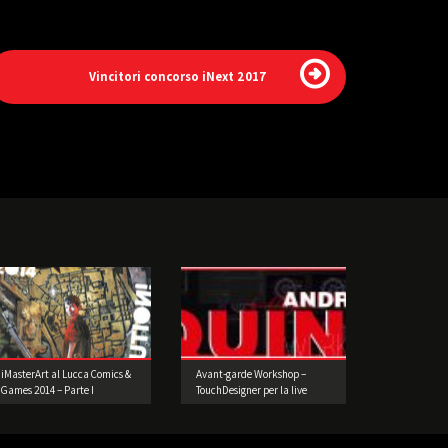
Vincitori concorso iNext 2017
iMasterArt al Lucca Comics &
Avant-garde Workshop –
Games 2014 – Parte I
TouchDesigner per la live
performance 3° edizione