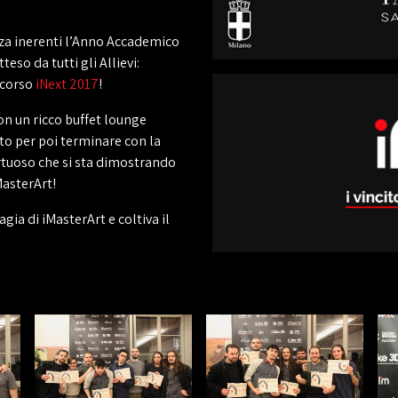
enza inerenti l’Anno Accademico
so da tutti gli Allievi:
ncorso
iNext 2017
!
on un ricco buffet lounge
nto per poi terminare con la
irtuoso che si sta dimostrando
MasterArt!
gia di iMasterArt e coltiva il