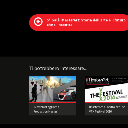
5° Galà iMasterArt: Storia dell’arte e il futuro
che si incontra
Ti potrebbero interessare...
iMasterArt aggiorna i
iMasterArt a Londra per The
Production Master
VFX Festival 2016