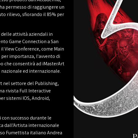
 ha permesso di raggiungere un
uto rilievo, sfiorando il 85% per
elle attività aziendali in
accento Game Connection a San
on il View Conference, come Main
 per importanza, l'avvento di
ppo che consentirà ad iMasterArt
o
nazionale ed internazionale.
rt nel settore del Publishing,
ma rivista Full Interactive
per sistemi IOS, Android,
ti con successo durante le
ta dall'Artista internazionale
oso Fumettista italiano Andrea