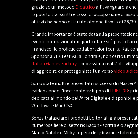
grazie ad un metodo
Didattico
all'avanguardia che
rapporto tra iscritti e tasso di occupazione di assol
allievi che hanno ottenuto almeno il voto di 28/30.
Grande importanza è stata data alla presentazione d
eventi internazionali: in particolare si è posto l'
Francisco, le proficue collaborazioni con la Rai, c
Sponsor a VFX Festival a Londra e, non certo ultimo
Italian Games Factory
... nuovissima realtà di svilu
di aggredire da protagonista l'universo
videoludic
Sono state inoltre presentati i successi di iMasterA
evidenziando l'incessante sviluppo di
I LIKE 3D
: pri
dedicata al mondo dell'Arte Digitale e disponibile 
Windows e Mac OSX.
Senza tralasciare i prodotti Editoriali già presenta
numerose fiere di settore: Bacon - scritta e disegna
Marco Natale e Milky - opera del giovane e talentu