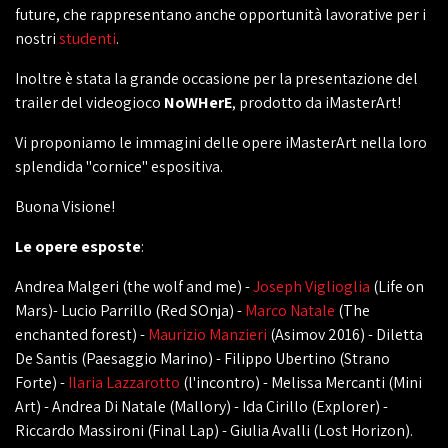
future, che rappresentano anche opportunità lavorative per i
nostri
studenti
.
Inoltre è stata la grande occasione per la presentazione del
trailer del videogioco
NoWHerE
, prodotto da iMasterArt!
Vi proponiamo le immagini delle opere iMasterArt nella loro
splendida "cornice" espositiva.
Buona Visione!
Le opere esposte
:
Andrea Malgeri (the wolf and me) -
Joseph Viglioglia
(Life on
Mars)- Lucio Parrillo (Red SOnja) -
Marco Natale
(The
enchanted forest) -
Maurizio Manzieri
(Asimov 2016) - Diletta
De Santis (Paesaggio Marino) - Filippo Ubertino (Strano
Forte) -
Ilaria Lazzarotto
(l'incontro) - Melissa Mercanti (Mini
Art) - Andrea Di Natale (Mallory) - Ida Cirillo (Explorer) -
Riccardo Massironi (Final Lap) - Giulia Avalli (Lost Horizon).