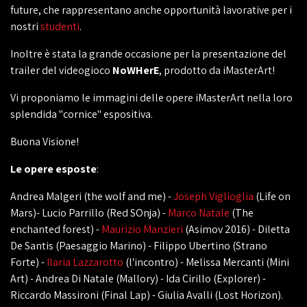
future, che rappresentano anche opportunità lavorative per i
nostri
studenti
.
Inoltre è stata la grande occasione per la presentazione del
trailer del videogioco
NoWHerE
, prodotto da iMasterArt!
Vi proponiamo le immagini delle opere iMasterArt nella loro
splendida "cornice" espositiva.
Buona Visione!
Le opere esposte
:
Andrea Malgeri (the wolf and me) -
Joseph Viglioglia
(Life on
Mars)- Lucio Parrillo (Red SOnja) -
Marco Natale
(The
enchanted forest) -
Maurizio Manzieri
(Asimov 2016) - Diletta
De Santis (Paesaggio Marino) - Filippo Ubertino (Strano
Forte) -
Ilaria Lazzarotto
(l'incontro) - Melissa Mercanti (Mini
Art) - Andrea Di Natale (Mallory) - Ida Cirillo (Explorer) -
Riccardo Massironi (Final Lap) - Giulia Avalli (Lost Horizon).