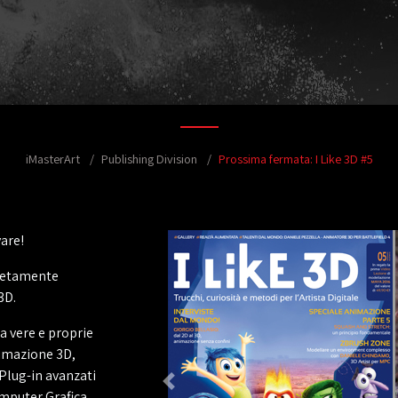
iMasterArt
Publishing Division
Prossima fermata: I Like 3D #5
vare!
mpletamente
3D.
ma vere e proprie
nimazione 3D,
 Plug-in avanzati
omputer Grafica