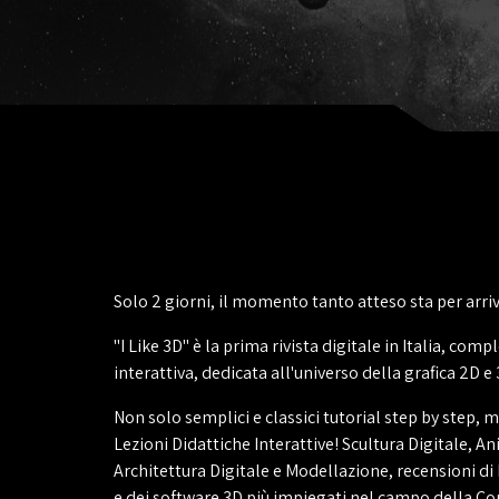
Solo 2 giorni, il momento tanto atteso sta per arri
"I Like 3D" è la prima rivista digitale in Italia, co
interattiva, dedicata all'universo della grafica 2D e 
Non solo semplici e classici tutorial step by step, 
Lezioni Didattiche Interattive! Scultura Digitale, A
Architettura Digitale e Modellazione, recensioni di
e dei software 3D più impiegati nel campo della C