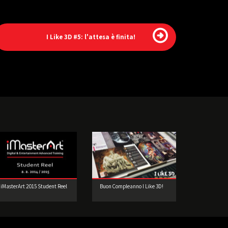
I Like 3D #5: l'attesa è finita!
iMasterArt 2015 Student Reel
Buon Compleanno I Like 3D!