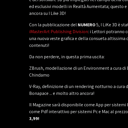
ed esclusivi modelli in Realtà Aumentata; questo e
ancora su I Like 3D!
Con la pubblicazione del
NUMERO
5, I LiKe 3D è st
iMasterArt Publishing Division
: i Lettori potranno 
una nuova veste grafica e della consueta altissima q
contenuti!
Da non perdere, in questa prima uscita:
ZBrush, modellazione di un Environment a cura di 
Chindamo
V-Ray, definizione di un rendering notturno a cura d
Bonapace ... e molto altro ancora!
Il Magazine sarà disponibile come App per sistemi 
come Pdf interattivo per sistemi Pc e Mac al prezzo
3,99!