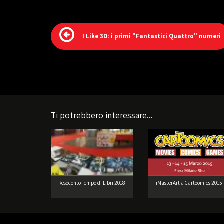
I Like 3D: i primi "Fantastici Quattro" numeri
Ti potrebbero interessare...
Resoconto Tempo di Libri 2018
iMasterArt a Cartoomics 2015