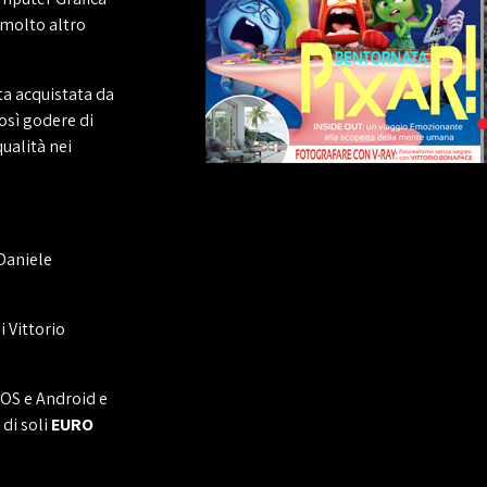
 molto altro
ata acquistata da
così godere di
ualità nei
Daniele
i Vittorio
IOS e Android e
 di soli
EURO