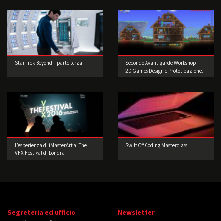
Star Trek Beyond – parte terza
Secondo Avant-garde Workshop –
2D Games Design e Prototipazione.
Realizzate il vostro videogioco!
L’esperienza di iMasterArt al The
Swift C# Coding Masterclass
VFX Festival di Londra
Segreteria ed ufficio
Newsletter