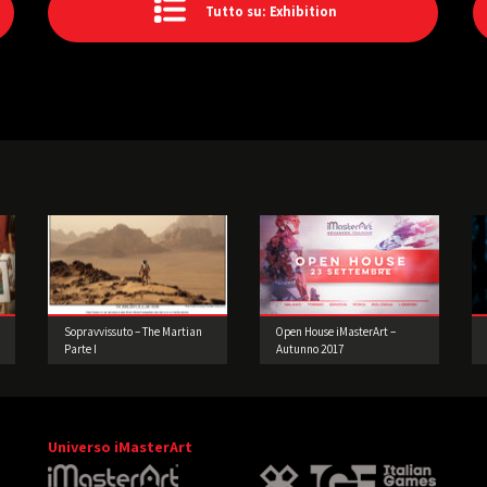
Tutto su: Exhibition
Sopravvissuto – The Martian
Open House iMasterArt –
Parte I
Autunno 2017
Universo iMasterArt