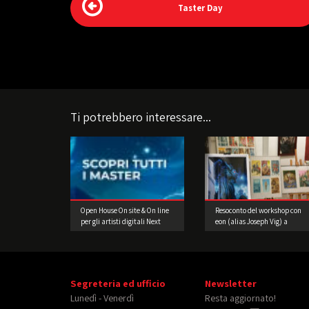
Taster Day
Ti potrebbero interessare...
Open House On site & On line
Resoconto del workshop con
per gli artisti digitali Next
eon (alias Joseph Vig) a
Gen
Firenze
Segreteria ed ufficio
Newsletter
Lunedì - Venerdì
Resta aggiornato!