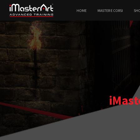
HOME
MASTER E CORSI
SH
iMast