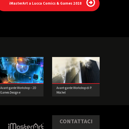
iMasterArt a Lucca Comics & Games 2018
Avant-garde Workshop – 2D
Avant-garde Workshop di P.
Games Design e
Möchel
Prototipazione. Realizzate il
vostro videogioco!
CONTATTACI