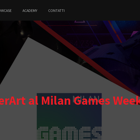
OWCASE
ACADEMY
CONTATTI
erArt al Milan Games Wee