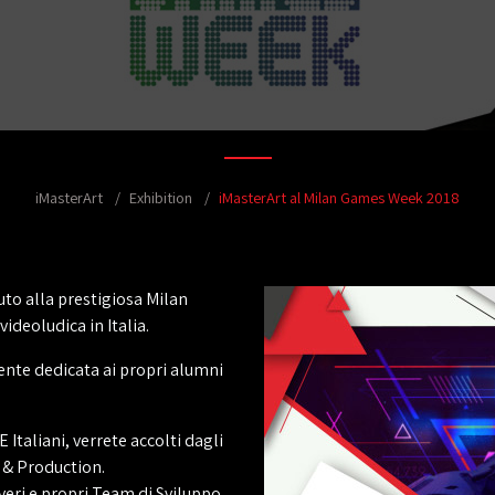
iMasterArt
Exhibition
iMasterArt al Milan Games Week 2018
uto alla prestigiosa Milan
deoludica in Italia.
nte dedicata ai propri alumni
E Italiani, verrete accolti dagli
 & Production.
veri e propri Team di Sviluppo