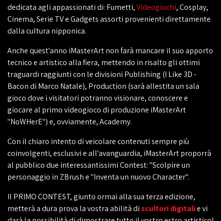
dedicata agli appassionati di: Fumetti,
Videogiochi
, Cosplay,
Cinema, Serie TV e Gadgets assorti provenienti direttamente
dalla cultura nipponica.
Anche quest'anno iMasterArt non farà mancare il suo apporto
tecnico e artistico alla fiera, mettendo in risalto gli ottimi
traguardi raggiunti con le divisioni Publishing (I Like 3D -
Bacon di Marco Natale), Production (sarà allestita un sala
gioco dove i visitatori potranno visionare, conoscere e
giocare al primo videogioco di produzione iMasterArt
"NoWHerE") e, ovviamente, Academy.
Con il chiaro intento di veicolare contenuti sempre più
coinvolgenti, esclusivi e all'avanguardia, iMasterArt proporrà
al pubblico due interessantissimi Contest: "Scolpire un
personaggio in ZBrush e "Inventa un nuovo Character".
Il PRIMO CONTEST, giunto ormai alla sua terza edizione,
metterà a dura prova la vostra abilità di
scultori digitali
e vi
darà la possibilità di dimostrare tutto il vostro estro artistico!