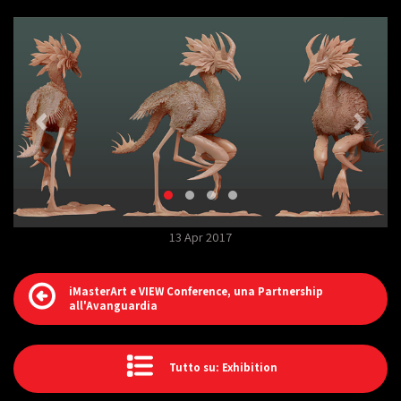
13 Apr 2017
iMasterArt e VIEW Conference, una Partnership
all'Avanguardia
Tutto su: Exhibition