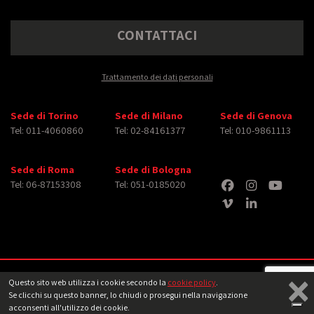
CONTATTACI
Trattamento dei dati personali
Sede di Torino
Sede di Milano
Sede di Genova
Tel: 011-4060860
Tel: 02-84161377
Tel: 010-9861113
Sede di Roma
Sede di Bologna
Tel: 06-87153308
Tel: 051-0185020
×
Copyright © 2026 iMasterArt S.r.l. ‐ All rights reserved. Tutti i diritti relativi ad
Questo sito web utilizza i cookie secondo la
cookie policy
.
immagini e video pubblicati sono dei rispettivi
aventi diritto
‐
Note legali
Se clicchi su questo banner, lo chiudi o prosegui nella navigazione
acconsenti all'utilizzo dei cookie.