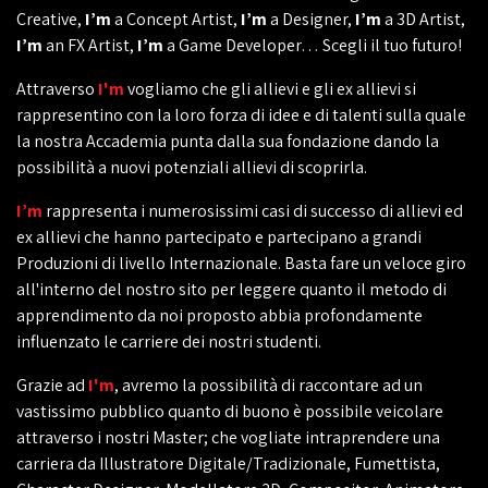
Creative,
I’m
a Concept Artist,
I’m
a Designer,
I’m
a 3D Artist,
I’m
an FX Artist,
I’m
a Game Developer… Scegli il tuo futuro!
Attraverso
I'm
vogliamo che gli allievi e gli ex allievi si
rappresentino con la loro forza di idee e di talenti sulla quale
la nostra Accademia punta dalla sua fondazione dando la
possibilità a nuovi potenziali allievi di scoprirla.
I’m
rappresenta i numerosissimi casi di successo di allievi ed
ex allievi che hanno partecipato e partecipano a grandi
Produzioni di livello Internazionale. Basta fare un veloce giro
all'interno del nostro sito per leggere quanto il metodo di
apprendimento da noi proposto abbia profondamente
influenzato le carriere dei nostri studenti.
Grazie ad
I'm
, avremo la possibilità di raccontare ad un
vastissimo pubblico quanto di buono è possibile veicolare
attraverso i nostri Master; che vogliate intraprendere una
carriera da Illustratore Digitale/Tradizionale, Fumettista,