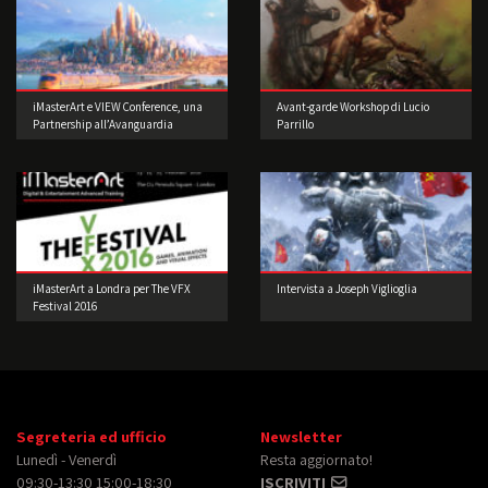
iMasterArt e VIEW Conference, una
Avant-garde Workshop di Lucio
Partnership all’Avanguardia
Parrillo
iMasterArt a Londra per The VFX
Intervista a Joseph Viglioglia
Festival 2016
Segreteria ed ufficio
Newsletter
Lunedì - Venerdì
Resta aggiornato!
09:30-13:30 15:00-18:30
ISCRIVITI