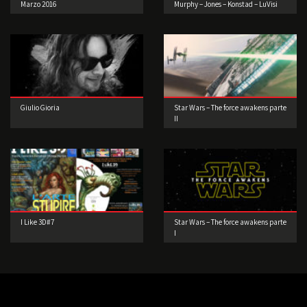
Marzo 2016
Murphy – Jones – Konstad – LuVisi
(Concept Artist)
Giulio Gioria
Star Wars – The force awakens parte
II
I Like 3D#7
Star Wars – The force awakens parte
I